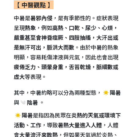
【 中醫觀點 】
中暑是
暑邪內侵
，是有季節性的。症狀表現
呈現
熱象
，例如
高熱、口乾、尿少、心煩，
嚴重甚至會神昏痙厥、四肢抽搐，大汗出或
是無汗可出，脈洪大而數
。由於中暑的熱象
明顯，容易耗傷津液與元氣，因此也會出現
疲倦乏力、頭暈身重，舌苔乾燥，脈細數或
虛大
等表現。
其中，中暑約略可以分為兩種型態，
☀
陽暑
與
༄
陰暑
。
☀
陽暑
是指因為民眾在
炎熱的天氣或環境下
活動、工作
，導致
暑熱大量進入人體
，人體
會
大量流汗來散熱
，但如果天氣過於炎熱、