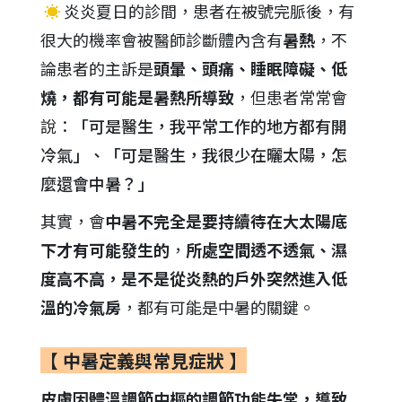
☀
炎炎夏日的診間，患者在被號完脈後，有
很大的機率會被醫師診斷體內含有
暑熱
，不
論患者的主訴是
頭暈、頭痛、睡眠障礙、低
燒，都有可能是暑熱所導致
，但患者常常會
說：
「可是醫生，我平常工作的地方都有開
冷氣」、「可是醫生，我很少在曬太陽，怎
麼還會中暑？」
其實，會
中暑不完全是要持續待在大太陽底
下才有可能發生的
，
所處空間透不透氣、濕
度高不高，是不是從炎熱的戶外突然進入低
溫的冷氣房
，都有可能是中暑的關鍵。
【 中暑定義與常見症狀 】
皮膚因體溫調節中樞的調節功能失常，導致