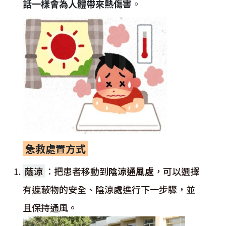
話一樣會為人體帶來熱傷害
。
急救處置方式
蔭涼
：
把患者移動到
陰涼通風處
，可以選擇
有遮蔽物的安全、陰涼處進行下一步驟，並
且保持通風。