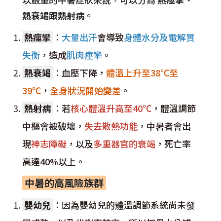
熱衰竭跟熱射病
。
熱痙攣
：
大量出汗
會導致
身體水分及電解質
失衡
，造成
肌肉痙攣
。
熱衰竭
：
血壓下降，
體溫上升至38℃至
39℃
，
全身狀況開始變差
。
熱射病
：
若
核心體溫升高至40℃
，體溫調節
中樞會被破壞，
失去散熱功能
，中暑者會出
現
神志障礙
，以及
多重器官的衰竭
，死亡率
高達40%以上。
中暑的高風險族群
嬰幼兒
：因
為嬰幼兒的體溫調節系統尚未發