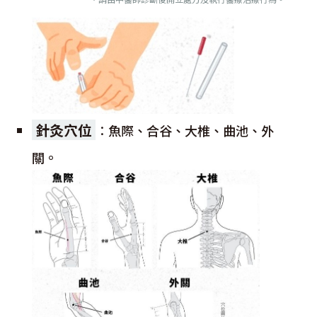
針灸穴位
：
魚際、合谷、大椎、曲池、外
關。