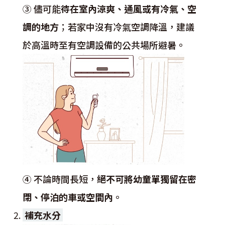
③ 儘可能
待在室內涼爽、通風或有冷氣、空
調的地方
；若家中沒有冷氣空調降溫，建議
於高溫時至有空調設備的公共場所避暑。
④ 不論時間長短，
絕不可將幼童單獨留在密
閉、停泊的車或空間內
。
補充水分