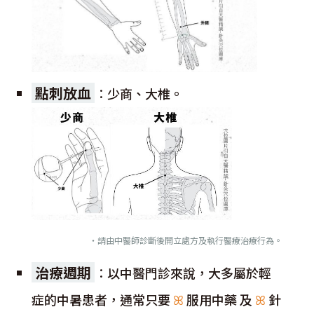
點刺放血
：
少商、大椎。
・請由中醫師診斷後開立處方及執行醫療治療行為。
治療週期
：
以中醫門診來說，大多屬於輕
症的中暑患者，通常只要
ꕤ
服用中藥 及
ꕤ
針