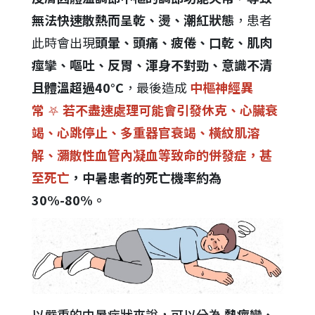
無法快速散熱而呈乾、燙、潮紅狀態
，患者
此時會出現
頭暈、頭痛、疲倦、口乾、肌肉
痙攣、嘔吐、反胃、渾身不對勁、意識不清
且體溫超過40°C
，最後造成
中樞神經異
常
⛧
若不盡速處理可能會引發休克、心臟衰
竭、心跳停止、多重器官衰竭、橫紋肌溶
解、瀰散性血管內凝血等致命的併發症，甚
至死亡
，中暑患者的死亡機率約為
30%-80%。
以嚴重的中暑症狀來說，可以分為
熱痙攣、