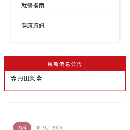
就醫指南
健康資訊
✿ 冬季溫灸 ✿
承恩大橋中醫診所 12月起門診表
最新消息公告
✿ 丹田灸 ✿
【清冠一號門診｜清冠一號哪裡買？】承恩
中醫持續為您提供清冠一號！
內科
08 7月, 2025