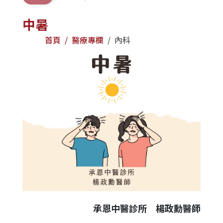
中暑
首頁
醫療專欄
內科
承恩中醫診所 楊政勳醫師