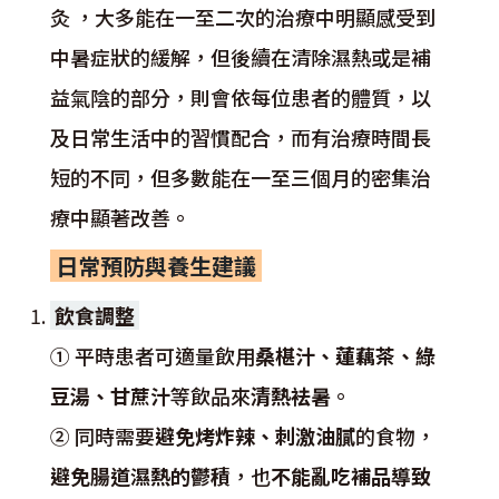
灸 ，大多能在一至二次的治療中明顯感受到
中暑症狀的緩解，但後續在清除濕熱或是補
益氣陰的部分，則會依每位患者的體質，以
及日常生活中的習慣配合，而有治療時間長
短的不同，但多數能在一至三個月的密集治
療中顯著改善。
日常預防與養生建議
飲食調整
① 平時患者可適量飲用
桑椹汁、蓮藕茶、綠
豆湯、甘蔗汁
等飲品來
清熱袪暑
。
② 同時需要
避免烤炸辣、刺激油膩
的食物，
避免腸道濕熱的鬱積
，也
不能亂吃補品導致