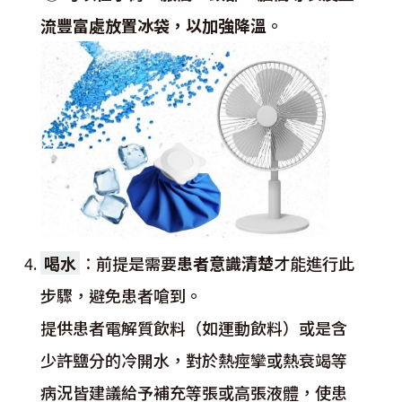
流豐富處放置冰袋，以加強降溫
。
喝水
：
前提是需要
患者意識清楚
才能進行此
步驟，避免患者嗆到。
提供患者電解質飲料（如運動飲料）或是含
少許鹽分的冷開水，對於熱痙攣或熱衰竭等
病況皆建議給予補充等張或高張液體，使患