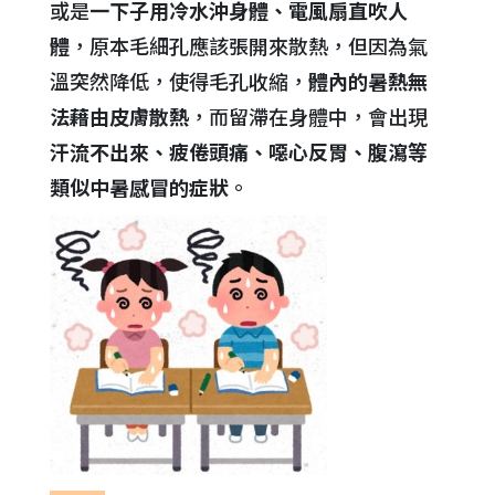
或是
一下子用冷水沖身體、電風扇直吹人
體
，原本毛細孔應該張開來散熱，但因為氣
溫突然降低，使得毛孔收縮，
體內的暑熱無
法藉由皮膚散熱
，而留滯在身體中，會出現
汗流不出來、疲倦頭痛、噁心反胃、腹瀉等
類似中暑感冒的症狀
。