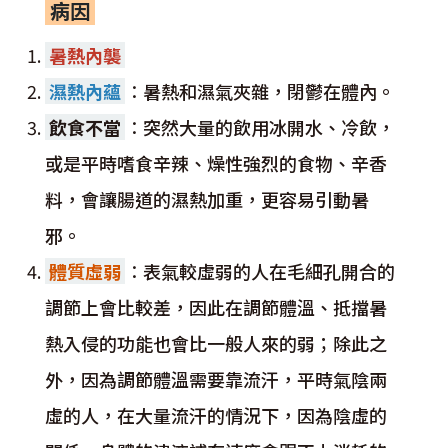
病因
暑熱內襲
濕熱內蘊
：
暑熱和濕氣夾雜，閉鬱在體內。
飲食不當
：
突然大量的飲用冰開水、冷飲，
或是平時嗜食辛辣、燥性強烈的食物、辛香
料，會讓腸道的濕熱加重，更容易引動暑
邪。
體質虛弱
：
表氣較虛弱的人在毛細孔開合的
調節上會比較差，因此在調節體溫、抵擋暑
熱入侵的功能也會比一般人來的弱；除此之
外，因為調節體溫需要靠流汗，平時氣陰兩
虛的人，在大量流汗的情況下，因為陰虛的