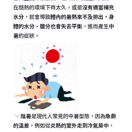
在酷熱的環境下待太久，或是
沒有適當補充
水分
，就會導致
體內的暑熱來不及排出，身
體的水分、鹽分也會失去平衡
，進而產生
中
暑
的症狀。
༄
陰暑
是現代人常見的中暑型態，因為
急劇
的溫差
，例如從
炎熱的室外走到冷氣房中
，