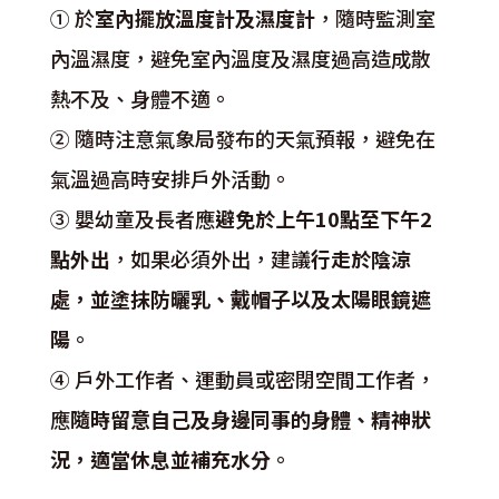
① 於
室內擺放溫度計及濕度計
，隨時監測室
內溫濕度，避免室內溫度及濕度過高造成散
熱不及、身體不適。
② 隨時注意氣象局發布的天氣預報，避免在
氣溫過高時安排戶外活動。
③ 嬰幼童及長者應
避免於上午10點至下午2
點外出
，如果必須外出，建議
行走於陰涼
處，並塗抹防曬乳、戴帽子以及太陽眼鏡遮
陽
。
④ 戶外工作者、運動員或密閉空間工作者，
應
隨時留意自己及身邊同事的身體、精神狀
況，適當休息並補充水分
。