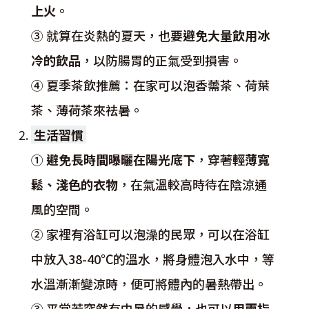
上火
。
③ 就算在炎熱的夏天，也要
避免大量飲用冰
冷的飲品
，以防腸胃的正氣受到損害。
④ 夏季茶飲推薦：在家可以泡香薷茶、荷葉
茶、薄荷茶來祛暑。
生活習慣
①
避免長時間曝曬在陽光底下
，穿著
輕薄寬
鬆、淺色的衣物
，在氣溫較高時待在陰涼通
風的空間。
② 家裡有浴缸可以泡澡的民眾，可以在浴缸
中放入38-40℃的溫水，將身體泡入水中，等
水溫漸漸變涼時，便可將體內的暑熱帶出。
③ 平常若突然有中暑的感覺，也可以
用兩指