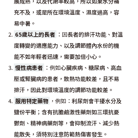
展成熟，以及代謝率較高，所以如果水分補
充不及，或是所在環境溫度、濕度過高，容
易中暑。
65歲以上的長者
：因
長者的排汗功能、對溫
度轉變的適應能力、以及調節體內水份的機
能不如年輕者迅速，需要加倍小心。
慢性病患者
：例如
心臟疾病、糖尿病、高血
壓或腎臟病的患者，散熱功能較差，且不易
排汗，因此對環境溫度的調節功能較差。
服用特定藥物
，例如：
利尿劑會干擾水分及
鹽份平衡；含有抗膽鹼激性藥劑如三環抗憂
鬱劑、精神病藥劑等，會抑制流汗、減少熱
能散失，須特別注意防範熱傷害發生。