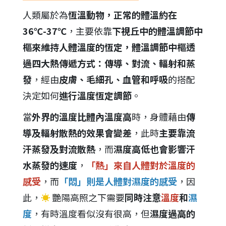
人類屬於為
恆溫動物，正常的體溫約在
36℃-37℃
，主要依靠
下視丘中的體溫調節中
樞來維持人體溫度的恆定，體溫調節中樞透
過四大熱傳遞方式：傳導、對流、輻射和蒸
發
，經由
皮膚、毛細孔、血管和呼吸
的搭配
決定如何
進行溫度恆定調節
。
當
外界的溫度比體內溫度高
時，身體藉由
傳
導及輻射散熱的效果會變差
，此時
主要靠流
汗蒸發及對流散熱
，而
濕度高低也會影響汗
水蒸發的速度
，
「熱」來自人體對於溫度的
感受
，而
「悶」則是人體對濕度的感受
，因
此，
☀
艷陽高照之下需要
同時注意
溫度
和
濕
度
，有時溫度看似沒有很高，但
濕度過高的