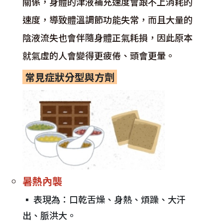
關係，身體的津液補充速度會跟不上消耗的
速度，導致體溫調節功能失常，而且大量的
陰液流失也會伴隨身體正氣耗損，因此原本
就氣虛的人會變得更疲倦、頭會更暈。
常見症狀分型與方劑
暑熱內襲
▪︎ 表現為：口乾舌燥、身熱、煩躁、大汗
出、脈洪大。