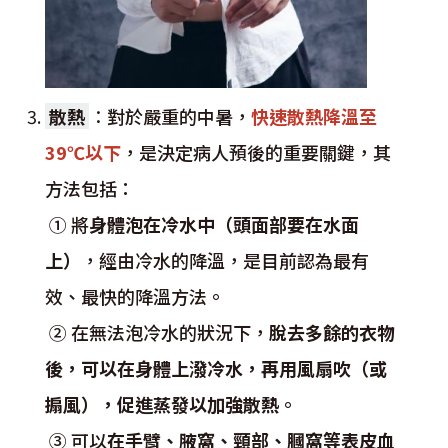
散熱
：
對於嚴重的中暑，
快速散熱降溫至
39℃以下
，是決定病人預後的重要關鍵，其
方法包括：
① 將
身體泡在冷水中（頭面部要在水面
上）
，經由冷水的降溫，是目前認為最有
效、最快的降溫方法。
② 在無法泡冷水的狀況下，
脫去多餘的衣物
後，可以在身體上潑冷水，再用風扇吹（或
搧風），促進蒸發以加強散熱
。
③ 可以
在手臂、腋窩、頸部、膕窩等表皮血