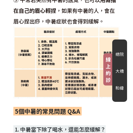
在自己的眉心輕捏
，如果有中暑的人，會在
眉心捏出痧，中暑症狀也會得到緩解。
總院
線
上
大橋
約
診
和緯
5個中暑的常見問題 Q&A
1. 中暑當下除了喝水，還能怎麼緩解？