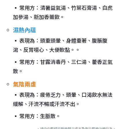
▪︎ 常用方：清暑益氣湯、竹葉石膏湯、白虎
加參湯、新加香薷飲。
濕熱內蘊
▪︎ 表現為：頭重頭暈、身體重著、腹脹腹
瀉、反胃噁心、大便軟黏。。
▪︎ 常用方：甘露消毒丹、三仁湯、藿香正氣
散。
氣陰兩虛
▪︎ 表現為：疲倦乏力、頭暈、口渴飲水無法
緩解、汗流不暢或汗流不出。
▪︎ 常用方：生脈散。
・請由中醫師診斷後開立處方及執行醫療治療行為。