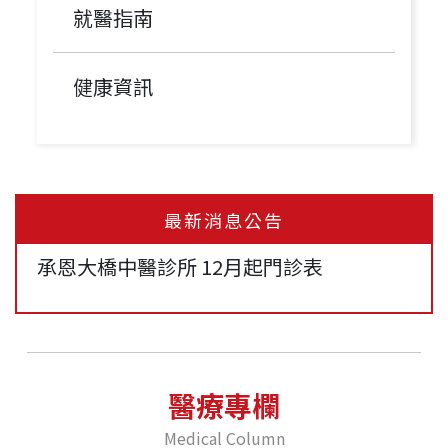
就醫指南
健康資訊
✿ 冬季溫灸 ✿
最新消息公告
承恩大橋中醫診所 12月起門診表
✿ 丹田灸 ✿
【清冠一號門診｜清冠一號哪裡買？】承恩
醫療專欄
中醫持續為您提供清冠一號！
Medical Column