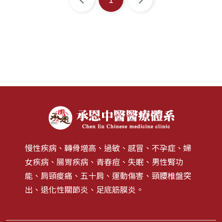
承恩總院 李彥禛 醫師 承恩總院 吳
家環境的整潔；由於細菌和黴菌是
可在室內放置一杯水或濕毛巾，來
師 承恩大橋 陳苡涵 醫師
孟穎 醫師 承恩大橋 張祐甄 醫師 承
造成異位性皮膚炎惡化的因子之
幫助室內溼度的提升。 推薦醫師 承
恩大橋 陳苡涵 醫師 承恩大橋 林芳
一，可以藉由清潔來減少室內的細
恩和緯 許芳綺 醫師 承恩和緯 莊佩
華 醫師
菌和黴菌。 台灣最常見的過敏原是
蓁 醫師 承恩總院 吳孟穎 醫師 承恩
塵蟎類，一般會在睡覺時發作，病
總院 李彥禛 醫師 承恩大橋 林芳華
人在夜間會覺得特別的癢。因此要
醫師
減少接觸或使用毛毯、地毯，可使
用防塵蟎的床墊套、被套、枕頭
套，寢具和窗簾要定期清洗。 【 溫
度控制 】 夏季氣候悶熱、潮濕，汗
水會刺激皮膚，因此要減少病人在
太陽下運動流汗的機會，流汗時用
毛巾將汗擦乾，在室內宜開冷氣，
慢性疾病、轉骨增高、過敏、感冒、不孕症、婦
減少悶熱。 冬季時氣候較乾燥，會
女疾病、腸胃疾病、青春痘、失眠、男性腎功
使皮膚更加乾燥、龜裂，要更加重
能、肩頸痠痛、五十肩、運動傷害、頸腰椎盤突
視皮膚的保濕。 【 生活習慣 】 禁
出、退化性關節炎、足底筋膜炎。
止穿著易引起搔癢的衣料（如毛
衣），建議穿著棉質衣物。 不宜過
度清潔，不宜使用肥皂，洗澡時水