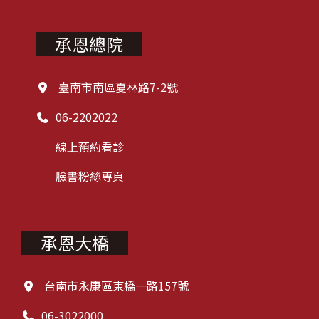
溫不宜過熱，盡量不要泡澡，且洗
完澡後3分鐘內要記得塗抹滋潤保
承恩總院
濕的溫和潤膚產品。 不要經常用指
甲搔抓皮膚。 維持規律的生活習
慣，勿日夜顛倒，勿晚睡。 保持愉
臺南市南區夏林路7-2號
快的心情，避免過度焦慮。 【 飲食
習慣 】 飲食方面盡量避免烤、炸、
06-2202022
辣或添加過多調味料的食物，少喝
冷飲、少吃冰品 參考資料：台灣兒
線上預約看診
童異位性皮膚炎診療及衛教指引手
臉書粉絲專頁
冊、2020年臺灣皮膚科醫學會異位
性皮膚炎診療共識手冊 推薦醫師 承
恩和緯 許芳綺 醫師 承恩和緯 莊佩
蓁 醫師 承恩和緯 莊嘉豪 醫師 承恩
承恩大橋
和緯 張永慶 醫師 承恩和緯 鄭達駿
醫師 承恩總院 李彥禛 醫師 承恩總
院 吳孟穎 醫師 承恩總院 楊政勳 醫
台南市永康區東橋一路157號
師 承恩大橋 張祐甄 醫師 承恩大橋
06-3022000
陳苡涵 醫師 承恩大橋 林芳華 醫師