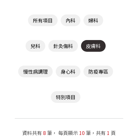
所有項目
內科
婦科
兒科
針灸傷科
皮膚科
慢性病調理
身心科
防疫專區
特別項目
資料共有
8
筆， 每頁顯示
10
筆，共有
1
頁