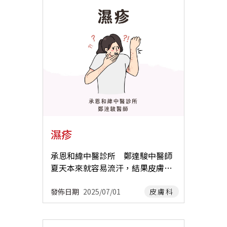
敏、曬傷、皮膚感染…等。 2.全
角化（造成毛囊阻塞） ▪︎ 痤瘡桿菌
身性疾病(Systemic )– 例如，慢性
或蠕形蟎蟲增生 西醫的治療方式有
腎衰竭，肝病，血液疾患，癌症，
口服或外用抗生素、A酸…等。 中
藥物…等。 3.神經性 (Neurologic
醫治療青春痘 以中醫來說，青春痘
)– 例如，背部感覺異常性搔癢(not
最常見的原因是「肺胃濕熱」，當
algia paresthetica )、帶狀皰疹後
這些濕熱累積太多排不出去，便會
搔癢…等。 4.心理性(Psychogeni
反應在臉上形成粉刺、痤瘡，可使
c) – 例如，憂鬱，焦慮，強迫症，
用枇杷清肺飲來清肺胃濕熱。 有些
寄生蟲感染妄想(delusional infest
女孩月經不調、在月經前容易大爆
ation) …等。 5.也有可能是綜合
痘，此為衝任不調、內有蘊熱，可
多種原因造成的皮膚搔癢。 西醫針
以使用金香菊方來調補衝任、清熱
濕疹
對不同的原因，會有不同的治療方
化瘀。 有些痘痘很大顆、頑固難
式。 二、西醫如何治療皮膚搔癢 治
消，像是囊腫型或結節型的痘痘，
承恩和緯中醫診所 鄭達駿中醫師
療方式會依搔癢原因不同而有所調
這時就需要加入一些軟堅散結的
夏天本來就容易流汗，結果皮膚一
整，針對皮膚病灶所造成的搔癢，
藥，例如：貝母、海藻、夏枯草…
片片紅紅的、癢癢的，甚至還滲出
西醫治療主要是 減少發炎、止癢與
等。 除了根據不同的證型來開立合
水，怎麼擦藥都好不了，真的快被
發佈日期
2025/07/01
皮膚科
修復。 常見方式： •口服抗組織
適的 ꕤ 科學中藥 之外，針對皮脂
濕疹逼瘋了！ 最開始是手肘彎曲
胺、類固醇、免疫調節藥物 •外
腺分泌太旺，滿臉反覆長痘痘的
處、膝蓋後側，出現幾塊癢癢的紅
用止癢藥膏 (根據不同病因，開立
人，建議要加入 ꕤ 水煎藥（中藥茶