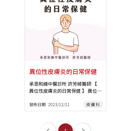
痕，夜間癢甚，治宜養血消風，潤
加、舌紅苔黃膩。 ▪︎ 常用方：消風
療之外，日常的生活習慣、飲食習
品。若症狀較嚴重，可使用嬰幼兒
燥止癢。 風寒束表型 ：常見於陽
散、苦參湯加減。 不論是哪一型，
慣都需要做改變！ 【 生活習慣 】
專用沐浴產品。 ▪︎ 適量塗抹無香
氣不足之人，症見全身搔癢，小腿
治療上都會依照體質調配個人化的
使用溫和、成分單純的洗面乳，勿
料、低刺激的保濕乳液，減少皮膚
前區域最為明顯，皮膚乾燥，上面
藥方， ꕤ 外敷中藥 與 ꕤ 內服中藥
過度清潔，以免造成皮脂膜受損，
因乾燥而搔癢。 ▪︎ 注意氣溫及濕
有鱗屑，溫暖的時候搔癢便會減
並重，從「 排濕 」、「 清熱 」、
也不要隨意使用去角質產品。 適度
度的調節，氣候潮濕時，須用除濕
輕，治宜散寒祛風，和營止癢。 此
「 補脾 」、「 養血 」等方向著
保濕。 進行戶外活動時可選用較清
機。夏天氣溫悶熱，適時開冷氣以
外，外用紫雲膏可滋潤、修復肌
手。 【 生活保健 】 同時，生活中
爽不油膩的防曬乳，或以帽子、口
免高溫及流汗加重病情。冬天不宜
膚，與口服藥合併使用效果更佳。
的保養也很重要： 飲食清淡：避免
罩遮蔽陽光。 睡眠充足，勿熬夜，
過度使用暖氣，避免皮膚乾燥發癢
【 冬季癢的日常保健 】 除了吃藥
海鮮、炸辣、甜食與酒類。 穿著寬
最好在晚上11點前就寢。 適度運
及乾裂。 調整生活習慣 ▪︎ 保持充
外，日常保健也很重要，能預防與
鬆透氣棉質衣物。 保持皮膚乾爽，
動，注意紓壓。 不要用手摳臉，講
足睡眠、少熬夜，可從事放鬆身心
異位性皮膚炎的日常保健
改善冬季搔癢。 洗澡時間不要太
但避免過度清潔。 學會管理壓力與
電話時避免用手機碰到臉。 【 飲食
的活動釋放壓力，避免情緒波動。
長，洗澡水溫不過熱，不可用毛巾
情緒，因為焦慮也會加重濕疹！ 濕
習慣 】 少吃含高脂肪、高熱量甜
承恩和緯中醫診所 許芳綺醫師 【
推薦醫師 承恩總院 李彥禛 醫師 承
或搓澡球大力搓洗肌膚。 盡量使用
疹不是皮膚表面的小問題，而是身
食、刺激性的食物，例如：麻辣
異位性皮膚炎的日常保健 】 異位性
恩總院 吳孟穎 醫師 承恩大橋 林芳
溫和、無香料的沐浴乳，少用肥
體內部訊號的反應 調整生活、搭配
鍋、甜食、飲料、低脂牛奶…等 適
皮膚炎是一種慢性、反覆發作、搔
華 醫師 承恩和緯 許芳綺 醫師 承恩
皂。 加強皮膚保濕：洗澡後五分鐘
正確治療，讓我們能跟這些紅癢小
當的補充水分 推薦閱讀： ✦ MTS
癢的皮膚發炎性疾病，病人常常合
和緯 莊佩蓁 醫師 承恩和緯 張永慶
發佈日期
2023/12/11
皮膚科
內要趕快塗乳液保濕；建議使用凡
斑塊和平共處，甚至逐步遠離它的
微針 推薦醫師 承恩和緯 許芳綺 醫
併有過敏性鼻炎、氣喘等疾病，影
醫師
士林或溫和不含香料的乳液塗抹皮
糾纏！ 推薦醫師 承恩和緯 鄭達駿
師 承恩和緯 李長鴻 醫師 承恩和緯
響病人與家屬的生活品質 【 環境控
膚，並時常補擦。 使用暖氣時注意
醫師 承恩和緯 許芳綺 醫師 承恩和
莊佩蓁 醫師 承恩和緯 鄭達駿 醫師
制 】 保持室內空氣流通。 注意居
濕度，暖氣會使室內的溼氣下降，
緯 莊佩蓁 醫師 承恩總院 李彥禛 醫
1