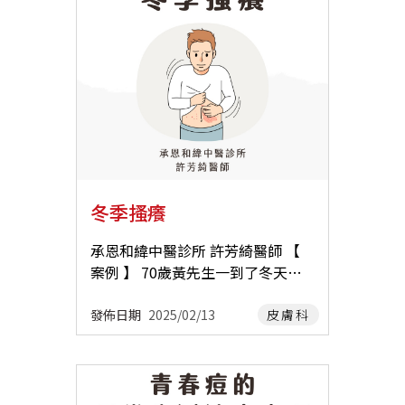
時則需要加強滋陰與修復。 ・中藥
住；定期修剪指甲) 六、醫師提醒
液滲出或流血 皮膚因反覆搔抓逐漸
膩、發炎，並覆蓋白色或淡黃色鱗
方請由中醫師診斷後開立處方治療
皮膚搔癢可能來自多種原因，不同
浸潤肥厚、苔癬化 【 誘發及加重因
屑。 鬱滯性皮膚炎 (Stasis derma
外洗藥方 以苦參根 、馬齒莧、黃
原因的治療方式也不同。 有些人皮
子 】 氣溫、濕度的變化，以及空氣
titis) ：由於腿部血液循環不良而
柏、蒲公英、枇杷葉、龍膽草…等
膚搔癢的時候會自行去藥局買類固
中的粉塵、毛髮、塵螨，或是材質
引起。這種疾病通常表現為腫脹、
中藥煮水，外敷患部，可以幫助消
醇藥膏來止癢，但並非所有皮膚病
不佳的衣物，都可能誘發或加重症
發紅和發癢，隨著時間的推移，皮
水皰、止癢、減少復發。 ⛧ 小提
都可擦類固醇，例如黴菌感染擦類
狀。 過食烤炸辣、海鮮、酒類、生
膚會變得乾燥、鱗狀化和變色。在
醒：每個人的皮膚狀況不同，需經
固醇就可能會加重，建議還是需要
食、冰品冷飲，會使體內的濕氣和
嚴重的情況下，可能會形成開放性
過專業中醫師診斷之後才能使用。
依照皮膚專科醫師指示用藥。 同樣
火氣越來越重，濕熱鬱積久了就可
潰瘍或潰瘍，增加感染的風險。 ▪︎
外用藥膏 搭配像 ꕤ 紫雲膏、 ꕤ 紫
的，中醫的外用藥膏有許多種，黃
能發病。另外父母若於孕前或懷孕
西醫治療上主要包括外用類固醇藥
黃膏這類的中藥膏，幫助修復皮
連膏、紫雲膏、紫黃膏、青黛膏、
哺育期間吃太多上述種類食品，則
冬季搔癢
膏、口服抗組胺藥、免疫調節藥
膚、舒緩症狀。 針 灸 幫助調理
以及中藥製成的乳霜…等，每一種
可能促成胎兒及嬰幼兒的濕熱體
膏、保濕與避免刺激物、光療或生
體質，改善濕氣重的狀況。 【 平常
外用藥的使用時機皆不同，建議要
質。 用餐時間不規律、偏食會讓脾
承恩和緯中醫診所 許芳綺醫師 【
物製劑。 ▪︎ 然而，這些都只是症狀
要注意什麼？ 】 想要減少汗皰疹的
經由專業中醫師診察後再使用比較
胃運化功能變差，體內濕氣長期難
案例 】 70歲黃先生一到了冬天便
緩解，而非根治。有時候症狀反覆
發作，平常就要多注意這些： 保持
安全。 推薦醫師 承恩和緯 許芳綺
以代謝，進而誘發或加重病情。 疲
皮膚搔癢難耐，嚴重的時候會抓到
發作，譬如 ☀ 夏天最常見的異位性
手腳乾爽，不要長時間戴手套、穿
醫師 承恩總院 李彥禛 醫師 承恩總
勞、壓力、情緒起伏也是潛在的加
皮膚起紅疹、破皮，故至承恩和緯
發佈日期
2025/02/13
皮膚科
皮膚炎和汗皰疹症狀加劇，原本酷
不透氣的襪子 少碰清潔劑，洗完手
院 吳孟穎 醫師 承恩大橋 林芳華 醫
重因子。 【 中醫治療方式 】 中藥
中醫診所主治醫師許芳綺門診求
熱的夏天變得更加難熬，讓人心力
要擦乾，使用不含香精、香料的護
內服 中醫師根據個人體質及症狀，
師 承恩和緯 莊佩蓁 醫師
醫。 許醫師診察後發現黃先生的皮
交瘁。這時候，不妨嘗試中醫來找
手霜 飲食清淡，少吃烤炸辣、甜
開立不同功效的口服藥物 ▴ 清熱解
膚偏乾、粗糙、脫屑，經四診合參
出體質的根本問題，進行更深層的
食、冰品 作息正常、早睡早起，避
毒 ：皮膚遍佈鮮紅色斑疹，水泡破
診斷為血虛風燥，因此開立了滋陰