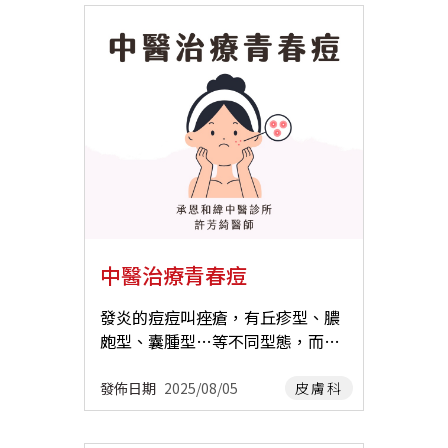
所 許芳綺 中醫師 一、皮膚搔癢的
成因 「搔癢」的感覺是怎麼產生的
呢? 常見的機轉是當表皮受到損
傷、或遇到過敏原，分布在表皮的
游離神經纖維末稍便會受到刺激，
並將此訊號經由脊髓傳至大腦，因
而產生癢感；同時這些被活化的神
經纖維末梢會釋放各種神經胜肽，
刺激免疫細胞，造成進一步的發炎
反應，此時若是抓癢把皮膚抓破，
皮膚上的角質細胞就會釋放大量的
中醫治療青春痘
發炎因子，因此會越抓越癢，產生
惡性循環，這也是為何皮膚搔癢這
發炎的痘痘叫痤瘡，有丘疹型、膿
麼難治療的原因之一。 造成搔癢
皰型、囊腫型…等不同型態，而痤
的成因有很多種: 1.來自皮膚的病
瘡的前身是粉刺，就是尚未發炎的
灶 ( Dermatologic )–例如，乾燥
痘痘。 造成青春痘的原因 有很
發佈日期
2025/08/05
皮膚科
症、異位性皮膚炎、乾癬、蕁麻
多，例如： ▪︎ 皮脂腺分泌過旺（常
疹、濕疹、蚊蟲叮咬、對清潔劑過
見於青春期） ▪︎ 毛囊發炎 ▪︎ 毛囊