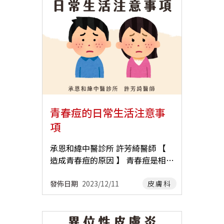
調理。 【 中醫診斷與治療 】 在中
免壓力大 汗皰疹雖然不嚴重，但癢
裂組織液滲出多，傷口糜爛者。 ▴
潤燥、止癢的科學中藥與外用紫雲
醫來看，上述的七種「濕疹」是表
起來很煩、常常反覆發作。 中醫可
健脾化濕 ：皮膚斑疹顏色淡紅，滲
膏，並囑咐黃先生別再泡熱水澡，
現不同，根源可能類似。與 濕、
以幫助你從體質改善，減少濕氣、
液收斂較慢，傷口久未癒合者。 ▴
加強皮膚保溼，以輕拍方式代替指
熱、風、燥、氣血虛弱 等因素有
降低復發機會，讓你過得更舒服 推
養血潤燥 ：皮膚斑疹暗紅，伴隨色
甲抓癢，經過治療後，黃先生的紅
關。常見的中醫辨證型態包括： 濕
薦醫師 承恩和緯 許芳綺 醫師 承恩
素沈澱或結痂。膚質乾燥粗糙、脫
疹搔癢消失，皮膚也變好了。 【 為
熱蘊膚型 ▪︎ 表現為：皮膚紅腫、滲
和緯 李長鴻 醫師 承恩總院 李彥禛
屑，部分因反覆搔抓呈苔癬狀。 ・
什麼有些人在冬天會容易皮膚搔癢
液、癢痛難耐，伴有口苦、尿黃、
醫師 承恩大橋 周子雅 醫師
中藥方請由中醫師診斷後開立處方
呢？ 】 因為冬天的氣溫比較低，使
大便黏膩。 ▪︎ 常用方：甘露消毒
治療 外用藥膏 ꕤ 黃連膏清熱止癢
得血管收縮、血液循環變差，同
丹、涼血消風散。 脾虛濕盛型 ▪︎
效果好，可搭配 ꕤ 紫雲膏一起使
時，汗腺與皮脂腺分泌減少，使得
表現為：皮疹反覆、色淡、滲液不
青春痘的日常生活注意事
用，幫助傷口收斂，滋養肌膚。 【
皮膚會變得乾燥、龜裂、搔癢，若
多但久不癒，常合併食慾差、腹脹
項
日常保養與預防 】 避免誘發因素
是過度抓癢，會產生紅疹與皮屑，
便溏。 ▪︎ 常用方：參苓白朮散、除
▪︎ 居家環境保持清潔，減少塵蟎、
要是抓出傷口還會有感染的風險，
濕胃苓湯。 ・中藥方請由中醫師診
承恩和緯中醫診所 許芳綺醫師 【
寵物毛屑、花粉等過敏原。 ▪︎ 衣
不可不慎。 【 搭配中醫口服藥與外
斷後開立處方治療 血虛風燥型 ▪︎
造成青春痘的原因 】 青春痘是相當
物盡量以純棉、絲質等柔軟質料為
用藥膏，可緩解冬季癢的症狀 】 中
表現為：以皮膚乾癢脫屑為主，夜
常見的皮膚疾病，常見原因有： 過
主，以免因材質粗糙反覆刺激皮膚
醫會根據病人的皮膚表現與體質來
間癢得更厲害，皮膚粗糙、乾裂。
量的皮脂分泌（可能因賀爾蒙、飲
發佈日期
2023/12/11
皮膚科
誘發搔癢。 ▪︎ 減少食用辛辣、油
開立適合的中藥，常見的證型有：
▪︎ 常用方：當歸飲子、養血潤燥
食、外界刺激…等造成） 痤瘡桿菌
炸、海鮮等易誘發過敏的食物。 皮
血虛風燥型 ：常見於老年人或體虛
湯。 風濕熱型 ▪︎ 表現為：皮膚丘
聚集 皮膚表面角化異常 毛囊周圍發
膚保養 ▪︎ 避免過度清潔，使用溫
之人，症見皮膚乾燥、紅疹、抓
疹、小水泡，伴隨灼熱感，癢痛交
炎 若想改善痘痘，我們除了積極治
和無皂性，無添加香精的清潔用