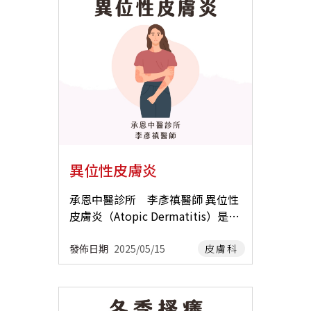
嚴重時可能破裂出血。誘因包括壓
疹又稱為「螞蟻窩」，是一種皮膚
風，皮膚乾燥脫屑或苔癬化；多見
力、接觸某些過敏原/刺激物、季節
問題，常見在手掌、腳底或手指邊
於精血虧虛的老年人或皮膚病慢性
性過敏，以及汗皰疹患者因免疫反
緣，會長出一顆顆透明的小水皰，
期。 常用方劑有: 當歸飲子。 •也
應異常和出汗機制異常導致手腳過
搔癢難耐，且容易反覆發作。 這種
有可能為多種證型同時出現。 ♦小
度潮濕。 神經性皮膚炎 (Neurode
情況常常在春夏季、天氣悶熱 ☀ 的
提醒:需要由專業中醫師診察後開立
rmatitis) ：劇烈的溫差變化、搔抓
時候發生。 【 中醫怎麼看汗皰疹？
中藥，不可自行去藥房抓藥來吃喔!
刺激導致搔癢，通常局限於局部。
】 中醫認為汗皰疹的發生與體內濕
四、中醫如何治療皮膚搔癢 中醫有
錢幣狀濕疹 (Nummular eczem
熱、脾虛濕盛、情緒壓力大等因素
許多治療方式可以協助治療皮膚疾
a) ：手臂、腿部或軀幹上出現硬幣
有關。當人體氣血運行失調、濕熱
病： •科學中藥/水煎藥 •針灸/
狀的皮膚斑塊，通常伴隨搔癢、發
內蘊時，會透過皮膚表現出來，形
雷射針灸 •外用中藥藥膏、藥
異位性皮膚炎
炎或滲出。隨著時間的推移會結痂
成反覆發作的發癢小水皰。 【 中醫
浴、藥液濕敷 •治療型衛教 五、
或出現鱗屑。它們在青少年和成年
怎麼治療？ 】 中藥內服 汗皰疹常
日常保健 •加強皮膚保濕 (使用不
承恩中醫診所 李彥禛醫師 異位性
人中更常見。這種疾病通常與皮膚
見原因為風濕熱互結鬱於肌膚，濕
含香精、香料的保濕乳液) 。 •避
皮膚炎（Atopic Dermatitis）是一
極度乾燥有關，尤其是在冬季，或
氣會使病程綿延較久，且反覆難
免使用刺激性清潔用品，避免過度
種慢性、反覆發作的皮膚疾病，常
割傷、昆蟲叮咬或燒傷等損傷之
癒。 常用方劑有除濕胃苓湯、甘露
清潔。 •洗澡水不宜太熱。 •衣
見於嬰幼兒及兒童，但成人也可能
發佈日期
2025/05/15
皮膚科
後。 脂漏性皮膚炎 (Seborrheic d
消毒丹、龍膽瀉肝湯、二陳湯…
著透氣，避免穿著羊毛等刺激性較
發病。 【 主要症狀 】 身上常見紅
ermatitis) ：主要影響身體出油的
等。 若是病程較久，濕熱傷陰，便
強的衣物。 •避免過度抓癢而加
疹、水泡、脫屑 搔癢難耐，且因搔
部位，例如頭皮、臉部（鼻子和眉
可見到肌膚龜裂、增厚、脫屑，此
重皮膚損傷 (例如:將搔癢部位蓋
抓造成水泡破裂及傷口，伴隨組織
毛周圍）。它會導致皮膚發紅、油