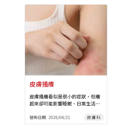
皮膚搔癢
皮膚搔癢看似是很小的症狀，但癢
起來卻可能影響睡眠、日常生活、
人際，是需要好好治療的症狀，然
而，造成皮膚搔癢的原因有很多
發佈日期
2026/04/21
皮膚科
種，就讓我們來認識一下有哪些原
因與治療方式吧! 承恩和緯中醫診