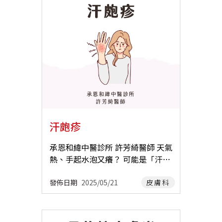
疹，後來連耳後、腋下、乳房下緣
外用類固醇、免疫調節劑、抗黴菌
飲）一起服用，效果更好。 ꕤ 顏面
開始搔癢，抓了之後皮膚都開始變
藥…等) •治療型衛教，例如加強
針灸 ꕤ MTS微針 ꕤ 中藥膏 也都能
的粗糙。一到晚上就更癢，甚至癢
保濕。 三、中醫認為皮膚搔癢的成
在抗痘的路上幫助您。 ꕤ 中藥、針
到睡不著，皮膚變得粗糙又脫皮，
因 中醫認為搔癢病為風邪所致，其
灸、MTS微針也能幫助淡化痘疤
顯得又髒又不好看，真的好委屈。
中分為內風、外風。內風多因血虛
喔。 抗痘是條辛苦的路，每個療程
西醫診斷與治療 在西醫方面，濕
風燥、肌膚失養引起，外風常由
大概是3個月，治療時間長短因人
疹 (eczema) 是七種不同類型的皮
風、濕蘊阻於肌膚所致。 皮膚搔
而異。 除了積極治療， 改變生活方
膚炎的統稱。 異位性皮膚炎 (Atop
癢常見的中醫證型: •風寒:大多發
式 也是很重要的： ▪︎ 少吃烤炸辣
ic dermatitis) ：最常見的濕疹類
生在冬季，皮膚瘙癢常在頭面、前
油膩重口味食物 ▪︎ 少吃奶油、蛋
型，有時甚至直接被以濕疹代稱。
胸、頸周、雙手等暴露部位。 常用
糕、奶茶等乳製品 ▪︎ 不熬夜 ▪︎ 使
皮膚會發炎、乾燥和搔癢，並可能
汗皰疹
方劑有: 桂枝湯/桂麻各半湯。 •
用溫和、不刺激、不含香精香料的
導致皮疹、疼痛和睡眠不佳。 接觸
風熱: 通常遇到熱會更嚴重，癢無特
清潔產品與保養品 ▪︎ 確實防曬 ▪︎
性皮膚炎 (Contact dermatitis) ：
承恩和緯中醫診所 許芳綺醫師 天氣
定的部位，同時可能會有口渴、舌
痘痘還沒熟時不要擠，有時候越擠
刺激物或過敏原接觸皮膚後，皮膚
熱、手起水泡又癢？ 可能是「汗皰
質紅等表現。 常用方劑有: 銀翹
就會越往內發炎，變成很難好的大
會發炎、發癢。 汗皰疹 (Dyshidro
疹」中醫教你怎麼改善 ☀ 最近天氣
散。 •風濕蘊阻肌膚: 皮膚有濕疹
痘痘 ❤ 祝大家都能抗痘成功 ❤ 推
tic eczema) ：手指、腳趾、手掌
變得又悶又濕，來看診的人中，很
發佈日期
2025/05/21
皮膚科
樣變(水皰、糜爛、滲出液)，夏日
薦閱讀： ✦ MTS微針 ✦ 青春痘的
和腳底邊緣出現小而癢的水皰。這
多都是因為手腳長出一顆顆紅色小
空氣濕度重時尤為多見。 常用方劑
日常生活注意事項 推薦醫師 承恩和
些水皰可能會很痛，並且在癒合過
水皰，又癢又煩，原來是「汗皰
有: 龍膽瀉肝湯、除濕胃苓湯、消風
緯 許芳綺 醫師
程中常常會導致皮膚皸裂和鱗屑，
疹」！ 【 汗皰疹是什麼？ 】 汗皰
散…等。 •血虛風燥: 血虛則生內